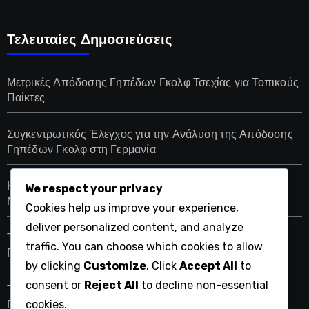
Τελευταίες Δημοσιεύσεις
Μετρικές Απόδοσης Γηπέδων Γκολφ Τσεχίας για Τοπικούς
Παίκτες
Συγκεντρωτικός Έλεγχος για την Ανάλυση της Απόδοσης
Γηπέδων Γκολφ στη Γερμανία
Κατατάξεις Ισραηλινών Παίκτων Γκολφ Βασισμένες σε
We respect your privacy
Μετρικές Απόδοσης Γηπέδου
Cookies help us improve your experience,
deliver personalized content, and analyze
Τρέχουσες Κατατάξεις Παικτών σε Πολωνικά Τουρνουά
traffic. You can choose which cookies to allow
Γκολφ
by clicking
Customize
. Click
Accept All
to
consent or
Reject All
to decline non-essential
Τρέχουσες Κατατάξεις Παικτών σε Ρωσικά Τουρνουά
cookies.
Γκολφ