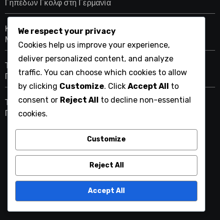
Γηπέδων Γκολφ στη Γερμανία
Κατατάξεις Ισραηλινών Παίκτων Γκολφ Βασισμένες σε
We respect your privacy
Μετρικές Απόδοσης Γηπέδου
Cookies help us improve your experience,
deliver personalized content, and analyze
Τρέχουσες Κατατάξεις Παικτών σε Πολωνικά Τουρνουά
traffic. You can choose which cookies to allow
Γκολφ
by clicking
Customize
. Click
Accept All
to
consent or
Reject All
to decline non-essential
Τρέχουσες Κατατάξεις Παικτών σε Ρωσικά Τουρνουά
Γκολφ
cookies.
Customize
campus-summit.com
Reject All
Accept All