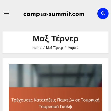
Skip
to
campus-summit.com
content
Μαξ Τέρνερ
Home
Μαξ Τέρνερ
Page 2