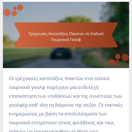
Οι τρέχουσες κατατάξεις παικτών στα ιταλικά
τουρνουά γκολφ παρέχουν μια ενδελεχή
επισκόπηση των επιδόσεων και της συνέπειας των
γκολφέρ καθ’ όλη τη διάρκεια της σεζόν. Οι τακτικές
ενημερώσεις με βάση τα αποτελέσματα των
τουρνουά επιτρέπουν στους φιλάθλους και τους
παίκτες να παρακολουθούν τη θέση τους,