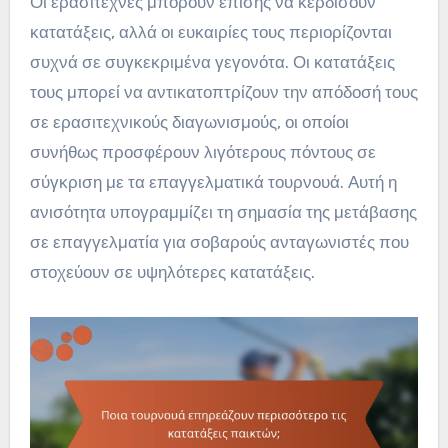
Οι ερασιτέχνες μπορούν επίσης να κερδίσουν
κατατάξεις, αλλά οι ευκαιρίες τους περιορίζονται
συχνά σε συγκεκριμένα γεγονότα. Οι κατατάξεις
τους μπορεί να αντικατοπτρίζουν την απόδοσή τους
σε ερασιτεχνικούς διαγωνισμούς, οι οποίοι
συνήθως προσφέρουν λιγότερους πόντους σε
σύγκριση με τα επαγγελματικά τουρνουά. Αυτή η
ανισότητα υπογραμμίζει τη σημασία της μετάβασης
σε επαγγελματία για σοβαρούς ανταγωνιστές που
στοχεύουν σε υψηλότερες κατατάξεις.