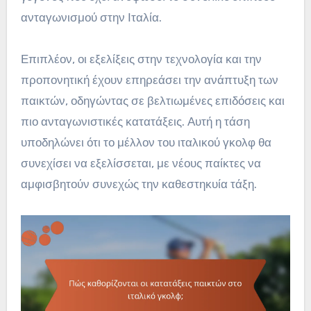
ανταγωνισμού στην Ιταλία.
Επιπλέον, οι εξελίξεις στην τεχνολογία και την
προπονητική έχουν επηρεάσει την ανάπτυξη των
παικτών, οδηγώντας σε βελτιωμένες επιδόσεις και
πιο ανταγωνιστικές κατατάξεις. Αυτή η τάση
υποδηλώνει ότι το μέλλον του ιταλικού γκολφ θα
συνεχίσει να εξελίσσεται, με νέους παίκτες να
αμφισβητούν συνεχώς την καθεστηκυία τάξη.