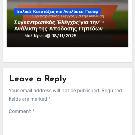
Ιταλικές Κατατάξεις και Αναλύσεις Γκολφ
Συγκεντρωτικός Έλεγχος για την
Ανάλυση της Απόδοσης Γηπέδων
Γκολφ στην Ιταλία
Μαξ Τέρνερ
18/11/2025
Leave a Reply
Your email address will not be published.
Required
fields are marked
*
Comment
*