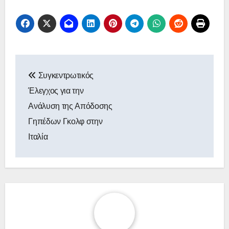
Post
Συγκεντρωτικός
navigation
Έλεγχος για την
Ανάλυση της Απόδοσης
Γηπέδων Γκολφ στην
Ιταλία