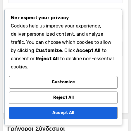
Email
*
We respect your privacy
Cookies help us improve your experience,
deliver personalized content, and analyze
Website
traffic. You can choose which cookies to allow
by clicking
Customize
. Click
Accept All
to
consent or
Reject All
to decline non-essential
cookies.
Save my name, email, and website in this browser
for the next time I comment.
Customize
Reject All
Accept All
Γρήγοροι Σύνδεσμοι