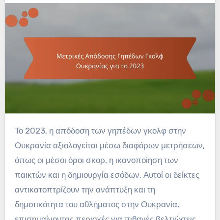
Το 2023, η απόδοση των γηπέδων γκολφ στην
Ουκρανία αξιολογείται μέσω διαφόρων μετρήσεων,
όπως οι μέσοι όροι σκορ, η ικανοποίηση των
παικτών και η δημιουργία εσόδων. Αυτοί οι δείκτες
αντικατοπτρίζουν την ανάπτυξη και τη
δημοτικότητα του αθλήματος στην Ουκρανία,
επισημαίνοντας περιοχές για πιθανές βελτιώσεις.