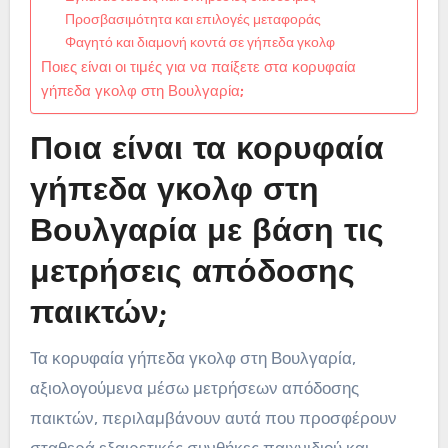
Προσβασιμότητα και επιλογές μεταφοράς
Φαγητό και διαμονή κοντά σε γήπεδα γκολφ
Ποιες είναι οι τιμές για να παίξετε στα κορυφαία
γήπεδα γκολφ στη Βουλγαρία;
Ποια είναι τα κορυφαία
γήπεδα γκολφ στη
Βουλγαρία με βάση τις
μετρήσεις απόδοσης
παικτών;
Τα κορυφαία γήπεδα γκολφ στη Βουλγαρία,
αξιολογούμενα μέσω μετρήσεων απόδοσης
παικτών, περιλαμβάνουν αυτά που προσφέρουν
σταθερά εξαιρετικές συνθήκες παιχνιδιού και