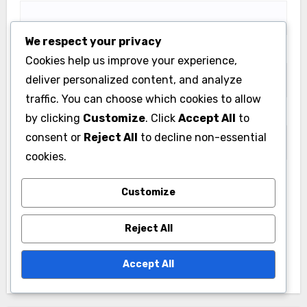
We respect your privacy
Email
*
Cookies help us improve your experience,
deliver personalized content, and analyze
traffic. You can choose which cookies to allow
Website
by clicking
Customize
. Click
Accept All
to
consent or
Reject All
to decline non-essential
cookies.
Customize
Save my name, email, and website in this browser
for the next time I comment.
Reject All
Accept All