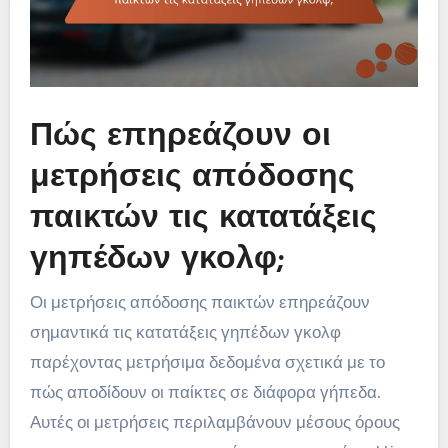
Πώς επηρεάζουν οι
μετρήσεις απόδοσης
παικτών τις κατατάξεις
γηπέδων γκολφ;
Οι μετρήσεις απόδοσης παικτών επηρεάζουν
σημαντικά τις κατατάξεις γηπέδων γκολφ
παρέχοντας μετρήσιμα δεδομένα σχετικά με το
πώς αποδίδουν οι παίκτες σε διάφορα γήπεδα.
Αυτές οι μετρήσεις περιλαμβάνουν μέσους όρους