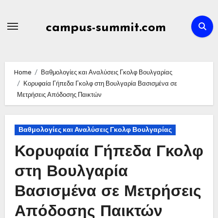
Skip
to
campus-summit.com
content
Home
Βαθμολογίες και Αναλύσεις Γκολφ Βουλγαρίας
Κορυφαία Γήπεδα Γκολφ στη Βουλγαρία Βασισμένα σε
Μετρήσεις Απόδοσης Παικτών
Βαθμολογίες και Αναλύσεις Γκολφ Βουλγαρίας
Κορυφαία Γήπεδα Γκολφ
στη Βουλγαρία
Βασισμένα σε Μετρήσεις
Απόδοσης Παικτών