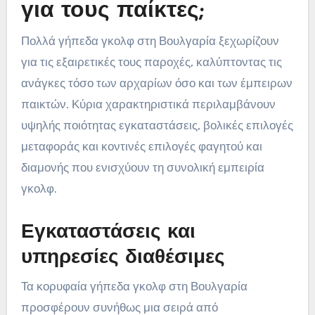
για τους παίκτες;
Πολλά γήπεδα γκολφ στη Βουλγαρία ξεχωρίζουν
για τις εξαιρετικές τους παροχές, καλύπτοντας τις
ανάγκες τόσο των αρχαρίων όσο και των έμπειρων
παικτών. Κύρια χαρακτηριστικά περιλαμβάνουν
υψηλής ποιότητας εγκαταστάσεις, βολικές επιλογές
μεταφοράς και κοντινές επιλογές φαγητού και
διαμονής που ενισχύουν τη συνολική εμπειρία
γκολφ.
Εγκαταστάσεις και
υπηρεσίες διαθέσιμες
Τα κορυφαία γήπεδα γκολφ στη Βουλγαρία
προσφέρουν συνήθως μια σειρά από