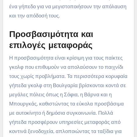
ένα γήπεδο για να μεγιστοποιήσουν την απόλαυση
και την απόδοσή τους.
Προσβασιμότητα και
επιλογές μεταφοράς
Η προσβασιμότητα είναι κρίσιμη για τους παίκτες
γκολφ που επιθυμούν να απολαύσουν το παιχνίδι
τους χωρίς προβλήματα. Τα περισσότερα κορυφαία
γήπεδα γκολφ στη Βουλγαρία βρίσκονται κοντά σε
μεγάλες πόλεις όπως η Σόφια, η Βάρνα και η
Μπουργκάς, καθιστώντας τα εύκολα προσβάσιμα
με αυτοκίνητο ή δημόσια συγκοινωνία. Πολλά
γήπεδα προσφέρουν υπηρεσίες μεταφοράς από
κοντινά ξενοδοχεία, απλοποιώντας τα ταξίδια για