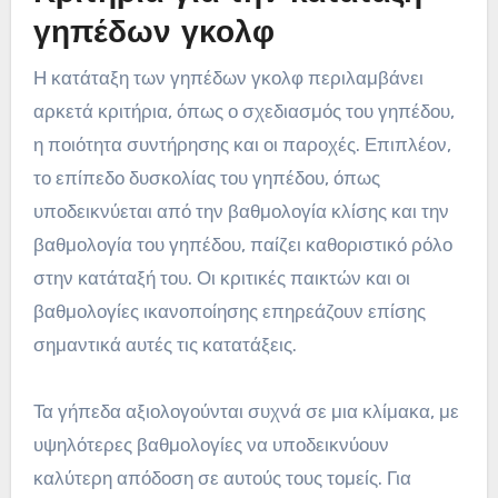
γηπέδων γκολφ
Η κατάταξη των γηπέδων γκολφ περιλαμβάνει
αρκετά κριτήρια, όπως ο σχεδιασμός του γηπέδου,
η ποιότητα συντήρησης και οι παροχές. Επιπλέον,
το επίπεδο δυσκολίας του γηπέδου, όπως
υποδεικνύεται από την βαθμολογία κλίσης και την
βαθμολογία του γηπέδου, παίζει καθοριστικό ρόλο
στην κατάταξή του. Οι κριτικές παικτών και οι
βαθμολογίες ικανοποίησης επηρεάζουν επίσης
σημαντικά αυτές τις κατατάξεις.
Τα γήπεδα αξιολογούνται συχνά σε μια κλίμακα, με
υψηλότερες βαθμολογίες να υποδεικνύουν
καλύτερη απόδοση σε αυτούς τους τομείς. Για