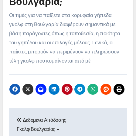
Βουλγαρία;
Οι τιμές για να παίξετε στα κορυφαία γήπεδα
γκολφ στη Βουλγαρία διαφέρουν σημαντικά με
βάση παράγοντες όπως η τοποθεσία, η ποιότητα
του γηπέδου και οι επιλογές μέλους. Γενικά, οι
παίκτες μπορούν να περιμένουν να πληρώσουν
τέλη γκολφ που κυμαίνονται από μέ
Post
Δεδομένα Απόδοσης
navigation
Γκολφ Βουλγαρίας –