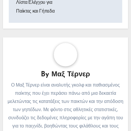
Λίστα Ελέγχου για
Παίκτες και Γήπεδα
By
Μαξ Τέρνερ
Ο Μαξ Τέρνερ είναι αναλυτής γκολφ και παθιασμένος
παίκτης που έχει περάσει πάνω από μια δεκαετία
μελετώντας τις κατατάξεις των παικτών και την απόδοση
των γηπέδων. Με φόντο στις αθλητικές στατιστικές,
συνδυάζει τις δεδομένες πληροφορίες με την αγάπη του
για το παιχνίδι, βοηθώντας τους φιλάθλους και τους