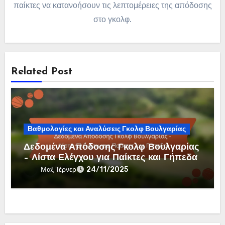
παίκτες να κατανοήσουν τις λεπτομέρειες της απόδοσης
στο γκολφ.
Related Post
Βαθμολογίες και Αναλύσεις Γκολφ Βουλγαρίας
Δεδομένα Απόδοσης Γκολφ Βουλγαρίας
– Λίστα Ελέγχου για Παίκτες και Γήπεδα
Μαξ Τέρνερ
24/11/2025