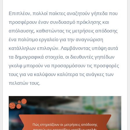
Επιπλέον, πολλοί παίκτες αναζητούν γήπεδα που
προσφέρουν έναν συνδυασμό πρόκλησης και
απόλαυσης, καθιστώντας τις μετρήσεις απόδοσης
ένα πολύτιμο εργαλείο για την αναγνώριση
κατάλληλων επιλογών. Λαμβάνοντας υπόψη αυτά
τα δημογραφικά στοιχεία, οι διευθυντές γηπέδων
γκολφ μπορούν να προσαρμόσουν τις προσφορές
τους για να καλύψουν καλύτερα τις ανάγκες των
πελατών τους.