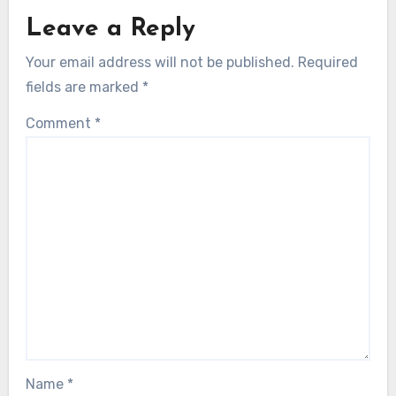
Leave a Reply
Your email address will not be published.
Required
fields are marked
*
Comment
*
Name
*